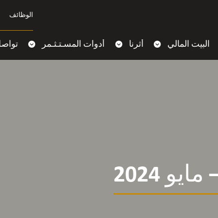
الوظائف
البيت المالي
أثرنا
أدوات المسـتـثـمر
تواصل
و 2024