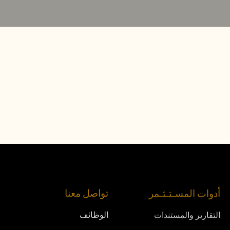
أدوات المسـتـثـمر
تواصل معنا
التقارير والمستندات
الوظائف